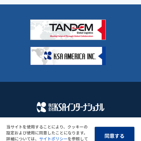
〒604-8824
当サイトを使用することにより、クッキーの
京都市中京区壬生高樋町13番地
設定および使用に同意したことになります。
同意する
Copyright © KSA International Inc. All rights reserved.
詳細については、
サイトポリシー
を参照して